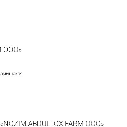
M ООО»
акамышская
и «NOZIM ABDULLOX FARM ООО»