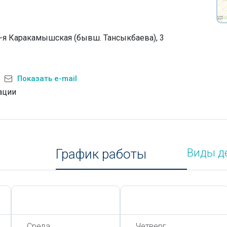
 4-я Каракамышская (бывш. Тансыкбаева), 3
Показать e-mail
ации
График работы
Виды д
Сегодня,
8 Августа
Сегодня,
8 Августа
Среда
Четверг