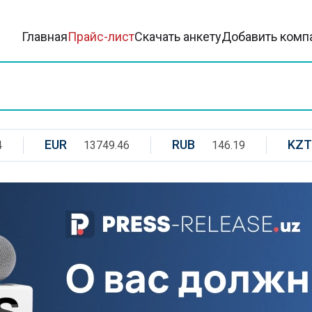
Главная
Прайс-лист
Скачать анкету
Добавить комп
EUR
RUB
KZT
4
13749.46
146.19