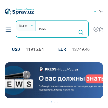
Ру
Ташкент
USD
11915.64
EUR
13749.46
R