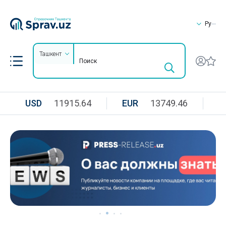
Ру
Ташкент
USD
11915.64
EUR
13749.46
R