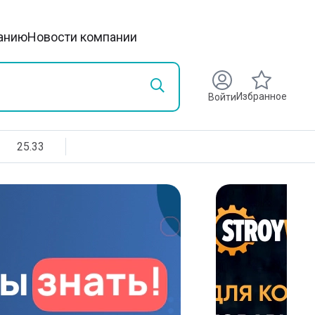
анию
Новости компании
Избранное
Войти
25.33