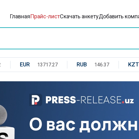
Главная
Прайс-лист
Скачать анкету
Добавить комп
EUR
RUB
KZT
2
13717.27
146.37