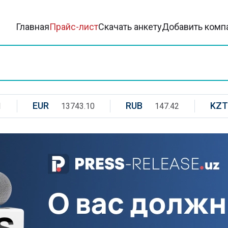
Главная
Прайс-лист
Скачать анкету
Добавить комп
EUR
RUB
KZT
1
13743.10
147.42