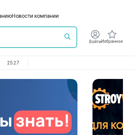
анию
Новости компании
Избранное
Войти
25.27