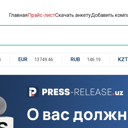
Главная
Прайс-лист
Скачать анкету
Добавить комп
EUR
RUB
KZT
4
13749.46
146.19