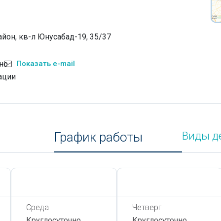
айон, кв-л Юнусабад-19, 35/37
но
Показать e-mail
ации
График работы
Виды д
Сегодня,
7 Августа
Сегодня,
7 Августа
Среда
Четверг
Круглосуточно
Круглосуточно