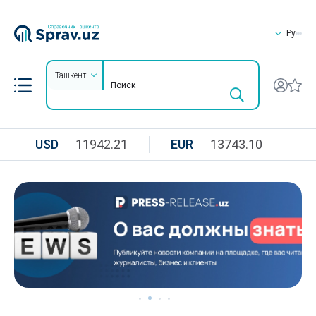
Ру
Ташкент
USD
11942.21
EUR
13743.10
R