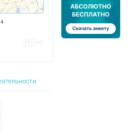
14
еятельности