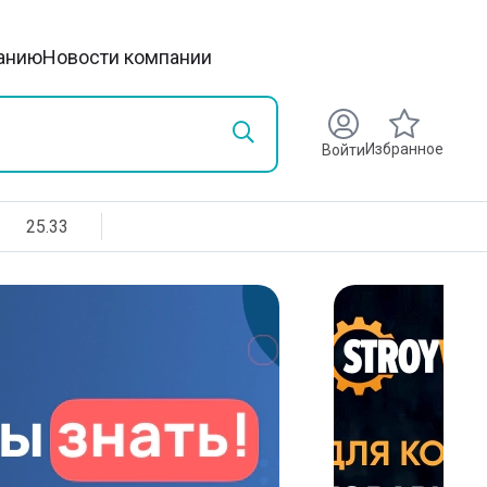
анию
Новости компании
Избранное
Войти
25.33