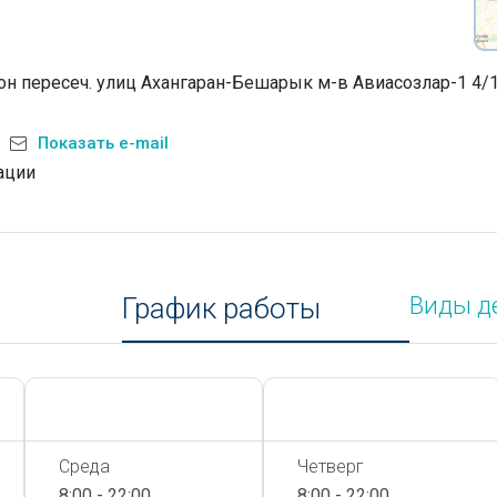
н пересеч. улиц Ахангаран-Бешарык м-в Авиасозлар-1 4/
Показать e-mail
ации
График работы
Виды д
Сегодня,
7 Августа
Сегодня,
7 Августа
Среда
Четверг
8:00 - 22:00
8:00 - 22:00