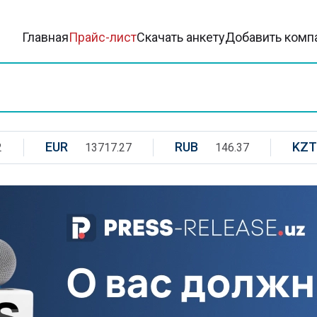
Главная
Прайс-лист
Скачать анкету
Добавить комп
EUR
RUB
KZT
2
13717.27
146.37