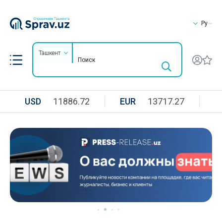
Ру
Ташкент
USD
11886.72
EUR
13717.27
R