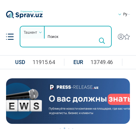
Ру
Ташкент
USD
11915.64
EUR
13749.46
R