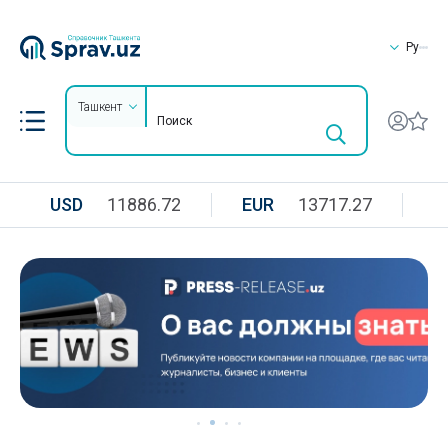
Ру
Ташкент
USD
11886.72
EUR
13717.27
R