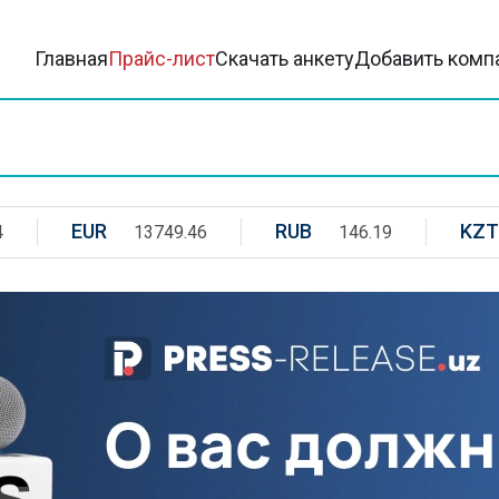
Главная
Прайс-лист
Скачать анкету
Добавить комп
EUR
RUB
KZT
4
13749.46
146.19