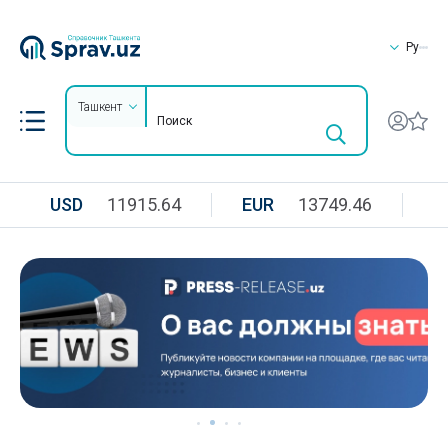
Ру
Ташкент
USD
11915.64
EUR
13749.46
R