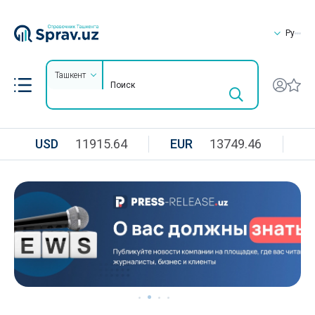
Ру
Ташкент
USD
11915.64
EUR
13749.46
R