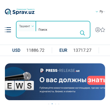
Ру
Ташкент
USD
11886.72
EUR
13717.27
R