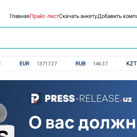
Главная
Прайс-лист
Скачать анкету
Добавить комп
EUR
RUB
KZT
2
13717.27
146.37