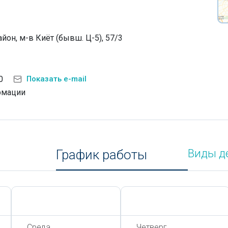
йон, м-в Киёт (бывш. Ц-5), 57/3
0
Показать e-mail
рмации
График работы
Виды д
Сегодня,
7 Августа
Сегодня,
7 Августа
Среда
Четверг