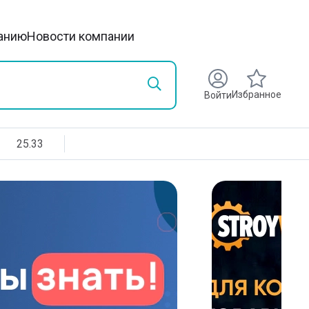
анию
Новости компании
Избранное
Войти
25.33