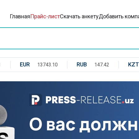
Главная
Прайс-лист
Скачать анкету
Добавить комп
EUR
RUB
KZT
1
13743.10
147.42