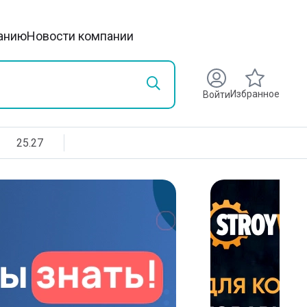
анию
Новости компании
Избранное
Войти
25.27