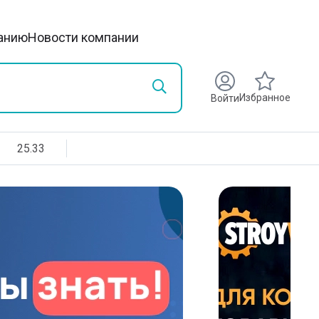
анию
Новости компании
Избранное
Войти
25.33