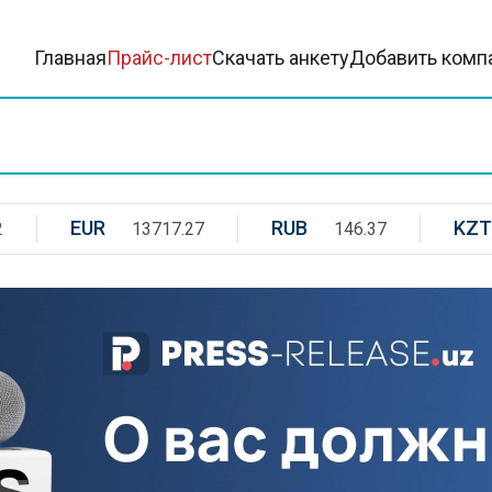
Главная
Прайс-лист
Скачать анкету
Добавить комп
EUR
RUB
KZT
2
13717.27
146.37