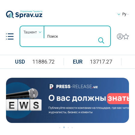
Ру
Ташкент
USD
11886.72
EUR
13717.27
R