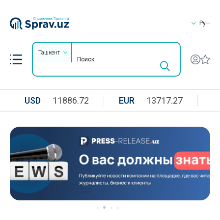
Ру
Ташкент
USD
11886.72
EUR
13717.27
R