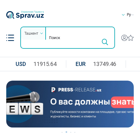
Ру
Ташкент
USD
11915.64
EUR
13749.46
R