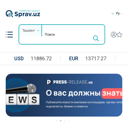
Ру
Ташкент
USD
11886.72
EUR
13717.27
R