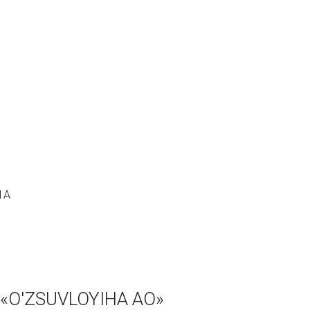
1А
 «O'ZSUVLOYIHA АО»