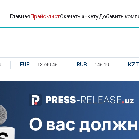
Главная
Прайс-лист
Скачать анкету
Добавить комп
EUR
RUB
KZT
4
13749.46
146.19