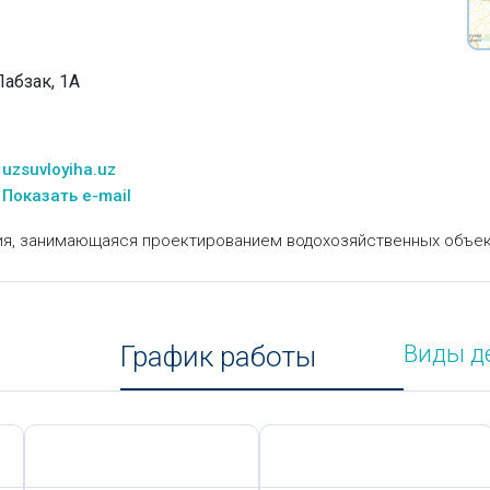
Лабзак, 1А
uzsuvloyiha.uz
Показать e-mail
ция, занимающаяся проектированием водохозяйственных объе
График работы
Виды д
Сегодня,
8 Августа
Сегодня,
8 Августа