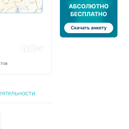
ктов
еятельности