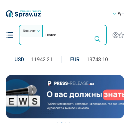
Ру
Ташкент
USD
11942.21
EUR
13743.10
R