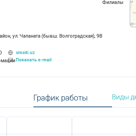
Филиалы
айон, ул. Чапаната (бывш. Волгоградская), 9В
0
smsiti.uz
Показать e-mail
рмации
График работы
Виды д
Сегодня,
7 Августа
Сегодня,
7 Августа