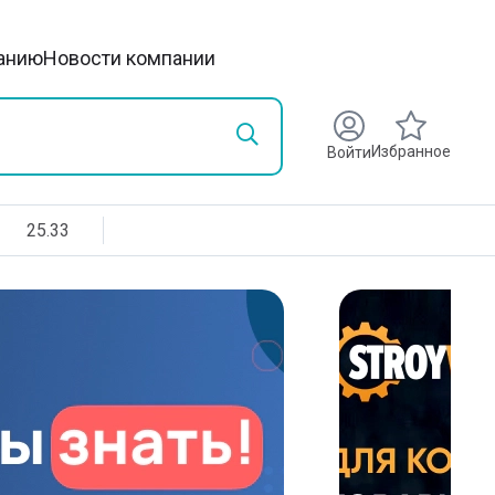
анию
Новости компании
Избранное
Войти
25.33