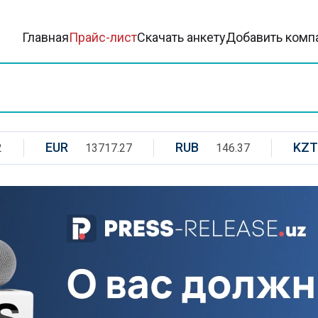
Главная
Прайс-лист
Скачать анкету
Добавить комп
EUR
RUB
KZT
2
13717.27
146.37