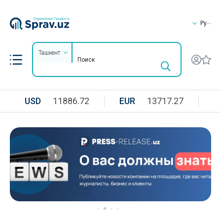
Ру
Ташкент
USD
11886.72
EUR
13717.27
R