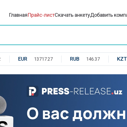
Главная
Прайс-лист
Скачать анкету
Добавить комп
EUR
RUB
KZT
2
13717.27
146.37