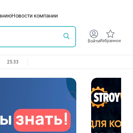
анию
Новости компании
Избранное
Войти
25.33