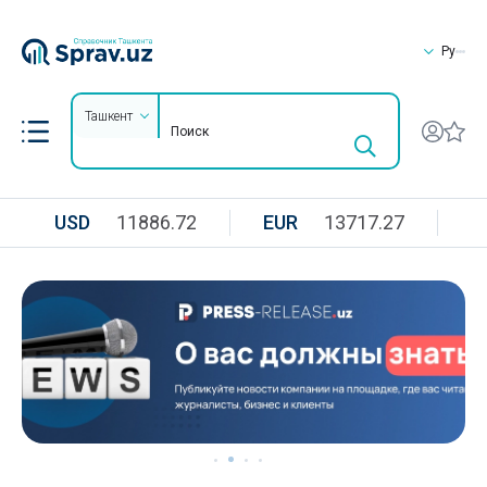
Ру
Ташкент
USD
11886.72
EUR
13717.27
R