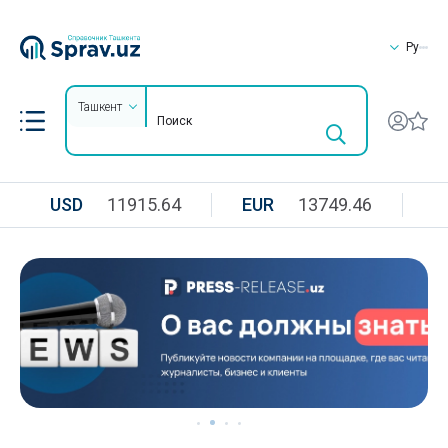
Ру
Ташкент
USD
11915.64
EUR
13749.46
R