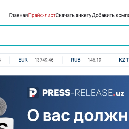
Главная
Прайс-лист
Скачать анкету
Добавить комп
EUR
RUB
KZT
4
13749.46
146.19