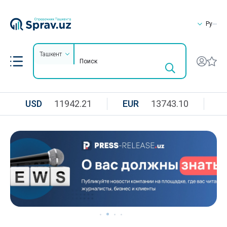
Ру
Ташкент
USD
11942.21
EUR
13743.10
R