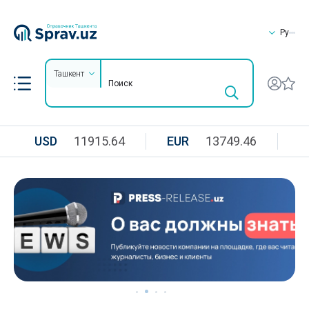
Ру
Ташкент
USD
11915.64
EUR
13749.46
R