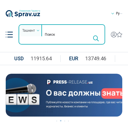
Ру
Ташкент
USD
11915.64
EUR
13749.46
R