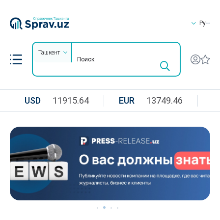
Ру
Ташкент
USD
11915.64
EUR
13749.46
R