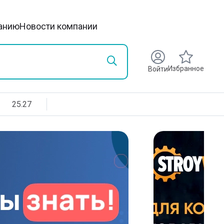
анию
Новости компании
Избранное
Войти
25.27