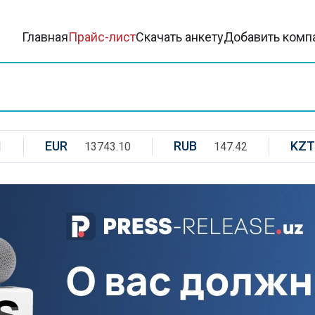
Главная
Прайс-лист
Скачать анкету
Добавить комп
EUR
RUB
KZT
1
13743.10
147.42