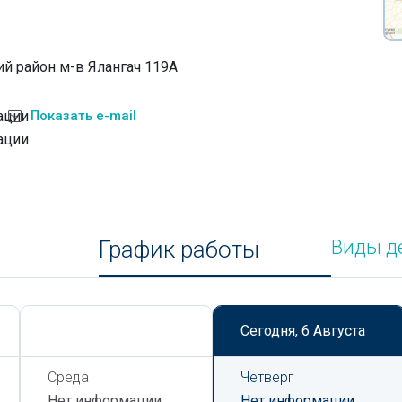
й район м-в Ялангач 119А
ации
Показать e-mail
ации
График работы
Виды д
Сегодня,
6 Августа
Сегодня,
6 Августа
Среда
Четверг
Нет информации
Нет информации