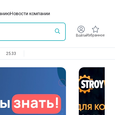
анию
Новости компании
Избранное
Войти
25.33