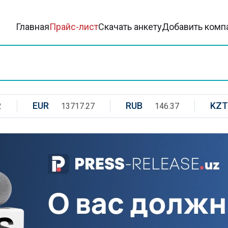
Главная
Прайс-лист
Скачать анкету
Добавить комп
EUR
RUB
KZT
2
13717.27
146.37