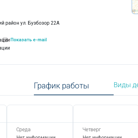
й район ул. Бузбозор 22А
ации
Показать e-mail
ации
График работы
Виды д
Сегодня,
7 Августа
Сегодня,
7 Августа
Среда
Четверг
Нет информации
Нет информации