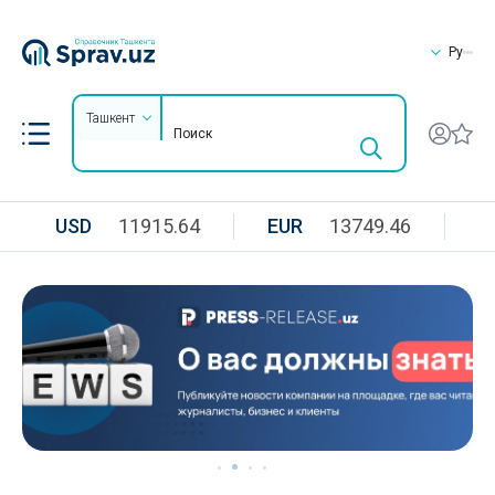
Ру
Ташкент
USD
11915.64
EUR
13749.46
R