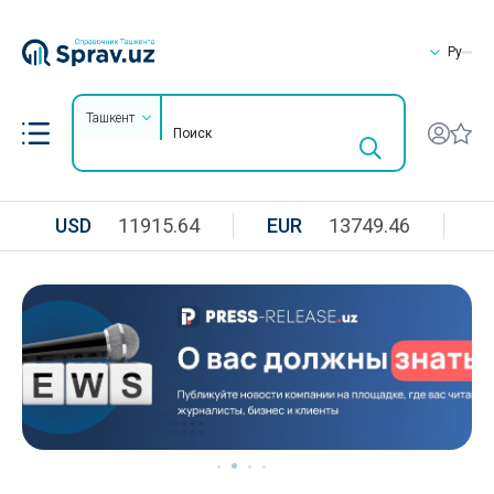
Ру
Ташкент
USD
11915.64
EUR
13749.46
R