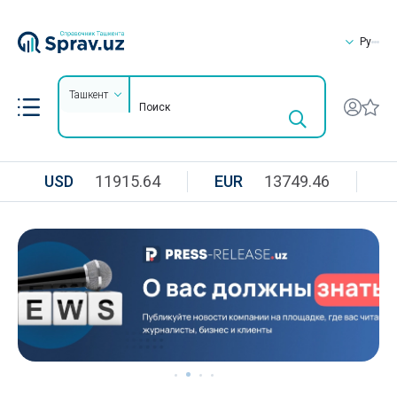
Ру
Ташкент
USD
11915.64
EUR
13749.46
R