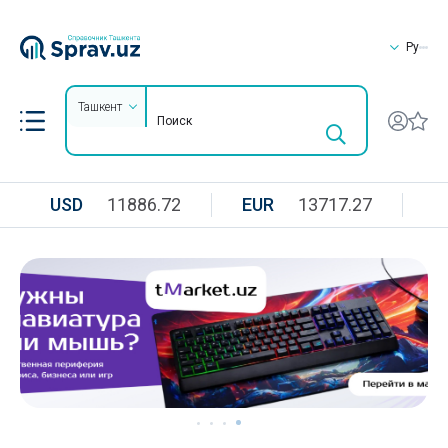
Ру
Ташкент
USD
11886.72
EUR
13717.27
R