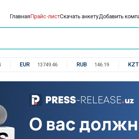
Главная
Прайс-лист
Скачать анкету
Добавить комп
EUR
RUB
KZT
4
13749.46
146.19