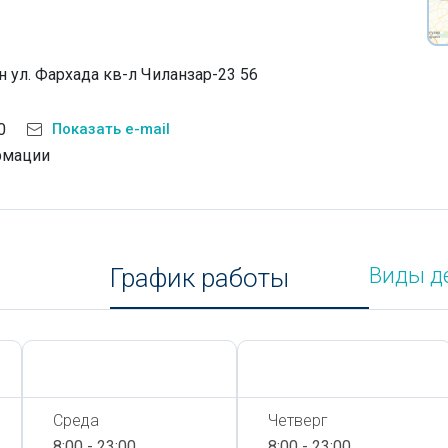
 ул. Фархада кв-л Чиланзар-23 56
0
Показать e-mail
рмации
График работы
Виды д
Сегодня,
8 Августа
Сегодня,
8 Августа
Среда
Четверг
8:00 - 23:00
8:00 - 23:00