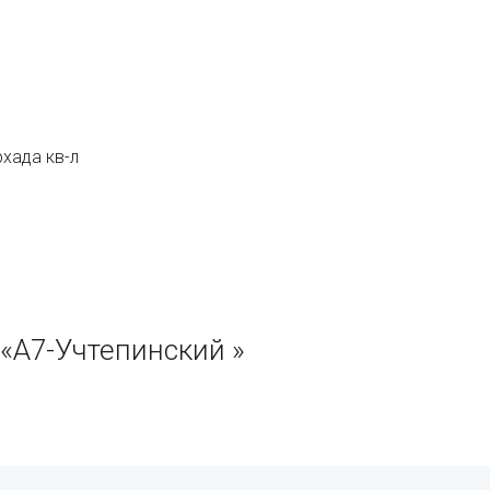
хада кв-л
«А7-Учтепинский »