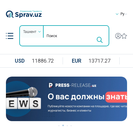
Ру
Ташкент
USD
11886.72
EUR
13717.27
R