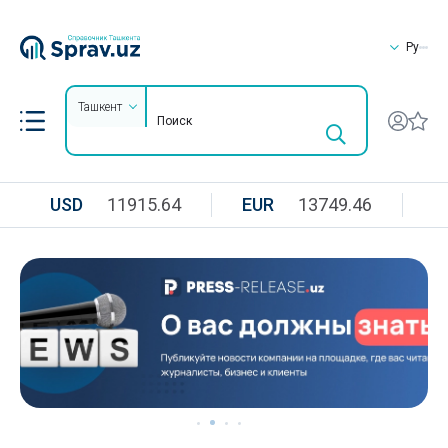
Ру
Ташкент
USD
11915.64
EUR
13749.46
R