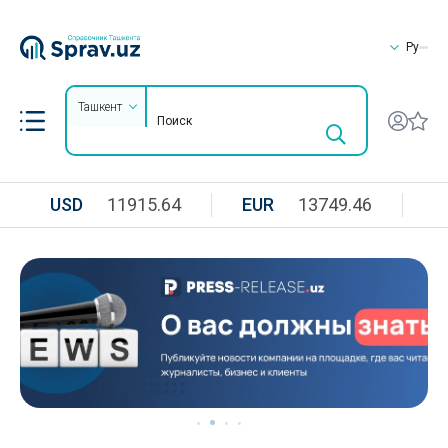
Ру
Ташкент
USD
11915.64
EUR
13749.46
R