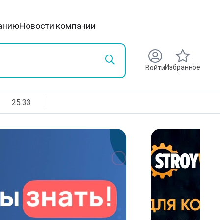
анию
Новости компании
Избранное
Войти
25.33