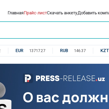
Главная
Прайс-лист
Скачать анкету
Добавить комп
EUR
RUB
KZT
2
13717.27
146.37