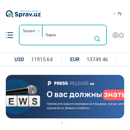
Ру
Ташкент
USD
11915.64
EUR
13749.46
R