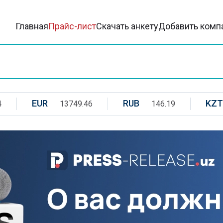
Главная
Прайс-лист
Скачать анкету
Добавить комп
EUR
RUB
KZT
4
13749.46
146.19