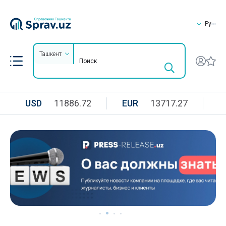
Ру
Ташкент
USD
11886.72
EUR
13717.27
R