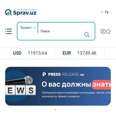
Ру
Ташкент
USD
11915.64
EUR
13749.46
R