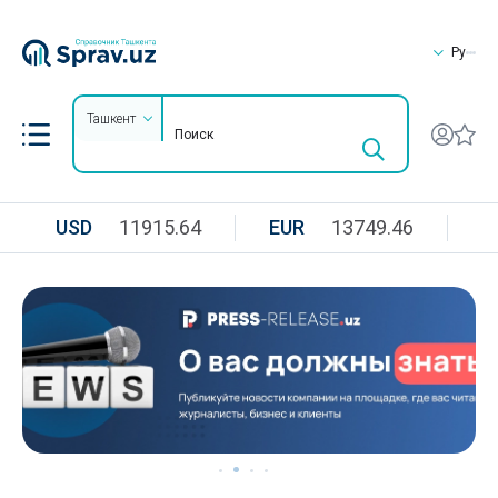
Ру
Ташкент
USD
11915.64
EUR
13749.46
R